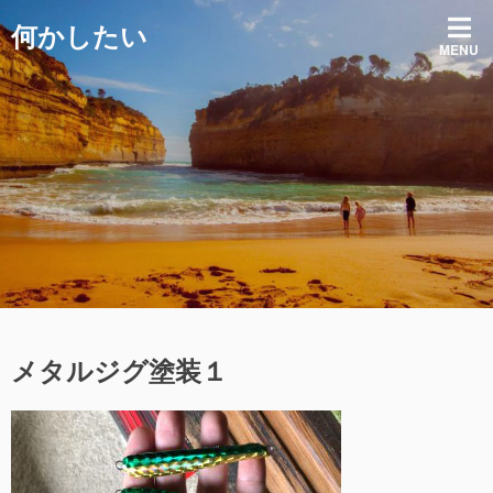
コ
何かしたい
ン
MENU
テ
ン
ツ
へ
ス
キ
ッ
プ
メタルジグ塗装１