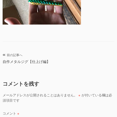
投
前の記事へ
自作メタルジグ【仕上げ編】
稿
ナ
ビ
コメントを残す
ゲ
ー
メールアドレスが公開されることはありません。
※
が付いている欄は必
シ
須項目です
ョ
ン
コメント
※