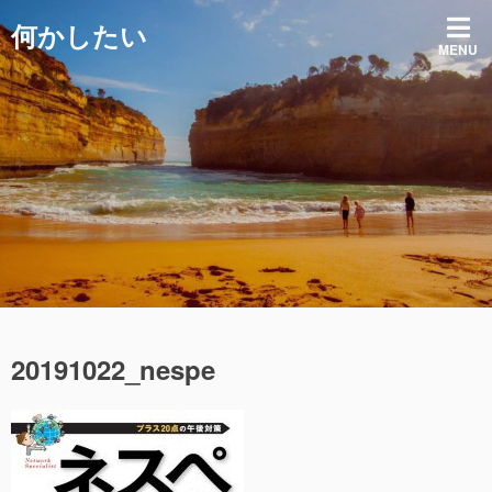
コ
何かしたい
ン
MENU
テ
ン
ツ
へ
ス
キ
ッ
プ
20191022_nespe