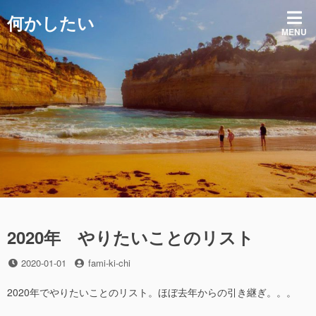
コ
何かしたい
ン
MENU
テ
ン
ツ
へ
ス
キ
ッ
プ
2020年 やりたいことのリスト
投
投
2020-01-01
fami-ki-chi
稿
稿
日
者
2020年でやりたいことのリスト。ほぼ去年からの引き継ぎ。。。