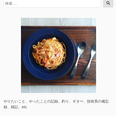
検
検
索
索
対
象:
やりたいこと、やったことの記録。釣り、ギター、技術系の備忘
録、雑記、etc.