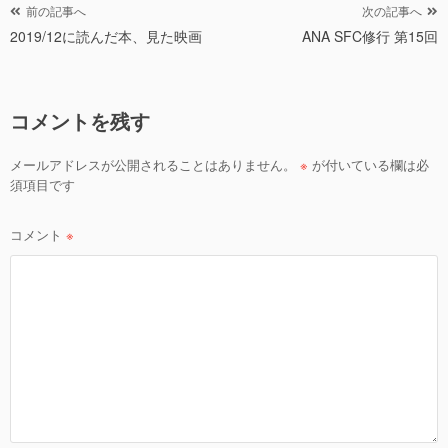
投
前の記事へ
次の記事へ
2019/12に読んだ本、見た映画
ANA SFC修行 第15回
稿
ナ
ビ
コメントを残す
ゲ
ー
メールアドレスが公開されることはありません。
※
が付いている欄は必
シ
須項目です
ョ
ン
コメント
※