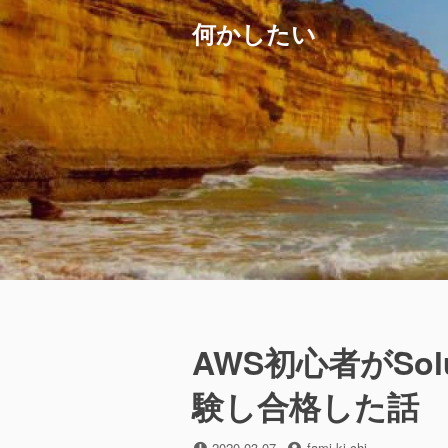
コ
何かしたい
ン
テ
ン
ツ
へ
ス
キ
ッ
プ
AWS初心者がSoluti
験し合格した話
投
投
2020-03-07
fami-ki-chi