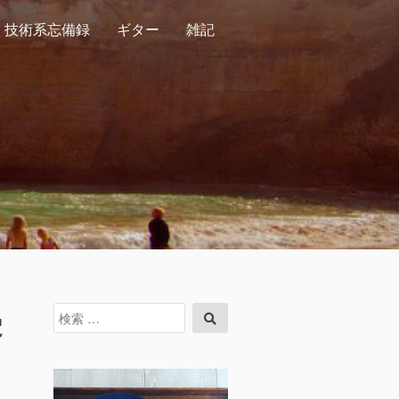
技術系忘備録
ギター
雑記
受
検
検
索
索
対
象: