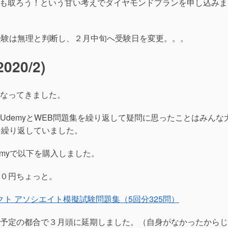
essionalも取ろう！という甘い考えでダイヤモンドプランを申し込み
受験は無理と判断し、２月中旬へ受験日を変更。。。
20/2)
なってきました。
UdemyとWEB問題集を繰り返して疑問に思ったことはみんな
うのを繰り返していました。
myで以下を購入しました。
０円ちょっと。
クト アソシエイト模擬試験問題集（5回分325問）
予定の都合で３月頭に延期しました。（自身がなかったからじ