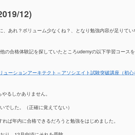
19/12)
頃に、あれ？ボリューム少なくね？、となり勉強内容が足りてい
他の合格体験記を探していたところudemyの以下学習コース
ソリューションアーキテクト – アソシエイト試験突破講座（初心
らやるしかありません。
いでした。（正確に覚えてない）
すれば年内に合格できるだろうと勉強をはじめました。
おり、12月中頃にそれを受験。