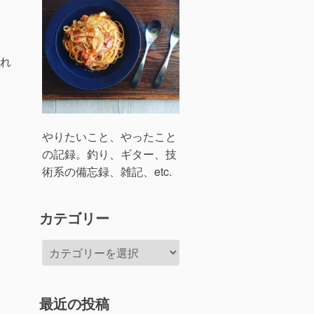
れ
やりたいこと、やったこと
の記録。釣り、ギター、技
術系の備忘録、雑記、etc.
カテゴリー
カ
テ
ゴ
リ
最近の投稿
ー