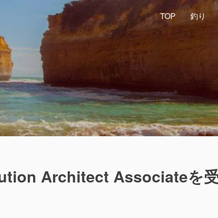
TOP
釣り
on Architect Associateを