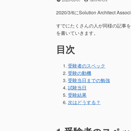
稿
稿
日
者
2020/3/6にSolution Architect 
すでにたくさんの人が同様の記事を
を書いていきます。
目次
受験者のスペック
受験の動機
受験当日までの勉強
試験当日
受験結果
次はどうする？