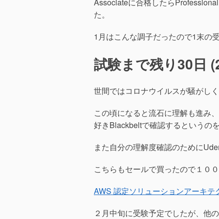
Associateに合格したらProf
た。
1月はこんな調子だったので1末の
試験まで残り30日 (20
世間ではコロナウイルスが騒がしく
この頃になると流石に理解も進み、
好きBlackbeltで確認するとい
また自分の理解度確認のためにUde
こちらもセールで買ったので１００
AWS 認定ソリューションアーキテ
２月中旬に受験予定でしたが、他の