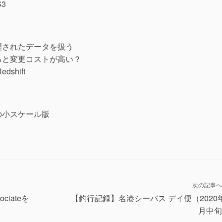
3
理されたデータを扱う
ると変更コストが高い？
shift
の小スケール版
次の記事へ
ociateを
【釣行記録】名港シーバス デイ便（2020
月中旬