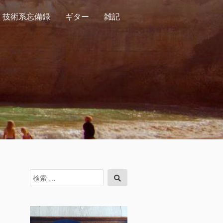
技術系忘備録
ギター
雑記
検
検
索
索
対
象: