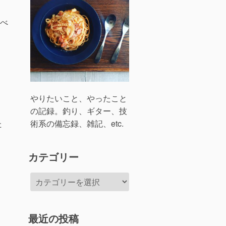
べ
やりたいこと、やったこと
の記録。釣り、ギター、技
た
術系の備忘録、雑記、etc.
カテゴリー
カ
テ
ゴ
リ
最近の投稿
ー