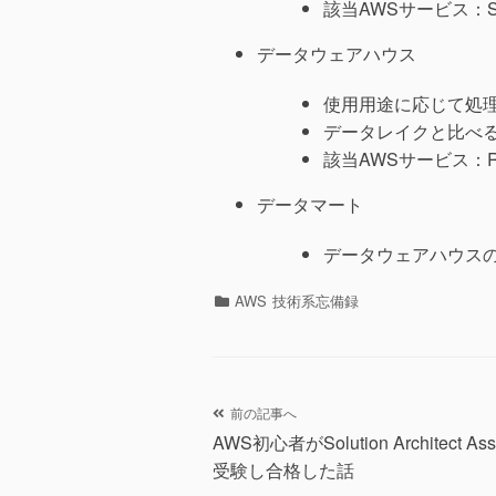
該当AWSサービス：S
データウェアハウス
使用用途に応じて処
データレイクと比べ
該当AWSサービス：Red
データマート
データウェアハウス
カ
AWS
技術系忘備録
テ
ゴ
リ
ー
投
前の記事へ
AWS初心者がSolution Architect Ass
稿
受験し合格した話