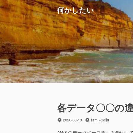
コ
何かしたい
ン
テ
ン
ツ
へ
ス
キ
ッ
プ
各データ〇〇の
投
投
2020-03-13
fami-ki-chi
稿
稿
日
者
AWSのデータベース周りを学習し