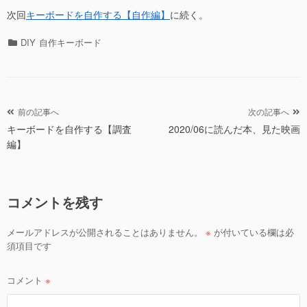
次回
キーボードを自作する【自作編】
に続く。
カ
DIY
自作キーボード
テ
ゴ
リ
ー
投
前の記事へ
次の記事へ
キーボードを自作する【調査
2020/06に読んだ本、見た映画
稿
編】
ナ
ビ
ゲ
コメントを残す
ー
シ
メールアドレスが公開されることはありません。
※
が付いている欄は必
ョ
須項目です
ン
コメント
※