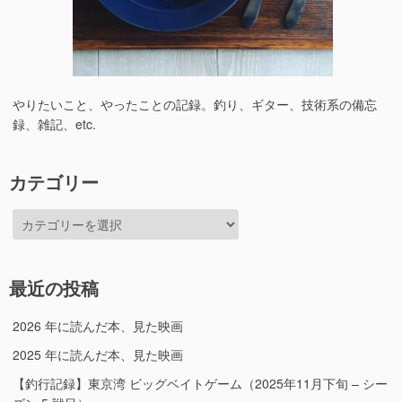
やりたいこと、やったことの記録。釣り、ギター、技術系の備忘
録、雑記、etc.
カテゴリー
カ
テ
ゴ
リ
最近の投稿
ー
2026 年に読んだ本、見た映画
2025 年に読んだ本、見た映画
【釣行記録】東京湾 ビッグベイトゲーム（2025年11月下旬 – シー