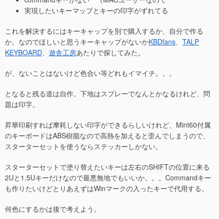
実現したいキーマップとキーの印字がずれてる
これを解決するにはキーキャップを別で購入するか、自分で作る
か。なのでほしいと思うキーキャップがないか
KBDfans
、
TALP
KEYBOARD
、
遊舎工房
あたりで探してみた。
が、ないことはないけど色合い等どれもイマイチ。。。
となると残る道は自作。下地はスプレーでなんとかなるけれど、問
題は印字。
昇華印刷すれば摩耗しない印字ができるらしいけれど、Mint60付属
のキーボードはABS樹脂なので高熱を加えると歪んでしまうので、
スターターセットを使うならステッカーしかない。
スターターセットで塗り替えたいキーは左右のSHIFTの位置に来る
2Uと1.5Uキーだけなので最悪無地でもいいか。。。Commandキー
も作りたいけどとりあえずはWinマークの入ったキーで代用する。
何色にするかは後で考えよう。