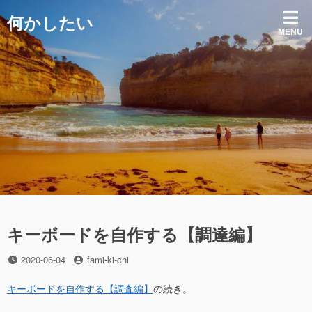
コ
何かしたい
ン
MENU
テ
ン
ツ
へ
ス
キ
ッ
プ
キーボードを自作する【調達編】
投
投
2020-06-04
fami-ki-chi
稿
稿
日
者
キーボードを自作する【調査編】
の続き。