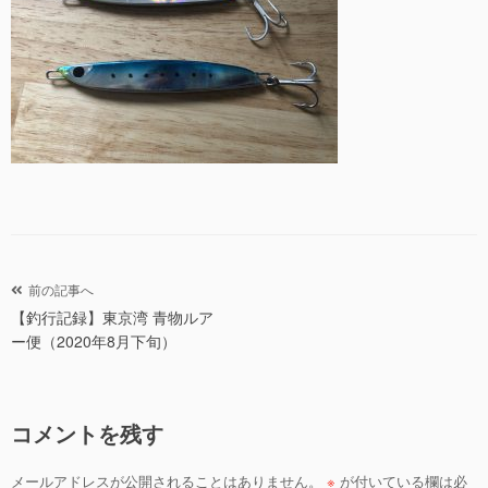
投
前の記事へ
【釣行記録】東京湾 青物ルア
稿
ー便（2020年8月下旬）
ナ
ビ
ゲ
コメントを残す
ー
シ
メールアドレスが公開されることはありません。
※
が付いている欄は必