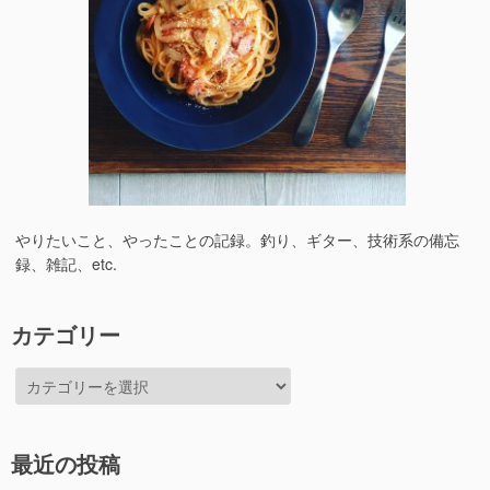
やりたいこと、やったことの記録。釣り、ギター、技術系の備忘
録、雑記、etc.
カテゴリー
カ
テ
ゴ
リ
最近の投稿
ー