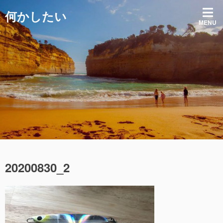
コ
何かしたい
ン
MENU
テ
ン
ツ
へ
ス
キ
ッ
プ
20200830_2