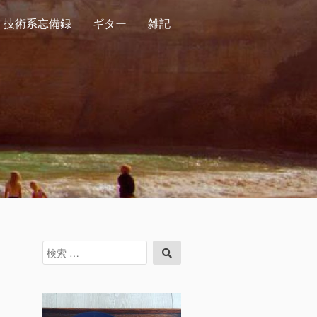
技術系忘備録
ギター
雑記
検
検
索
索
対
象: