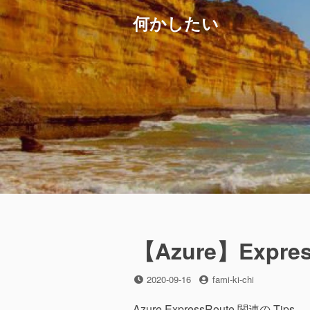
コ
何かしたい
ン
テ
ン
ツ
へ
ス
キ
ッ
プ
【Azure】Expres
投
投
2020-09-16
fami-ki-chi
稿
稿
日
者
Azure ExpressRoute 関連の Tips。