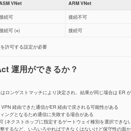
ASM VNet
ARM VNet
接続可
接続不可
接続可 (※)
接続可
作を許可する設定が必要
t-Act 運用ができるか？
経路はロンゲストマッチにより決定され、結果が同じ場合は ER 
 VPN 経由できた通信がER 経由で戻される可能性がある
ィングとなるため通信に失敗する場合がある
不可 (ネクストホップに指定するゲートウェイ種別を選択できない
を調整するなど、いろいろやればできなくはないけど保守性の面