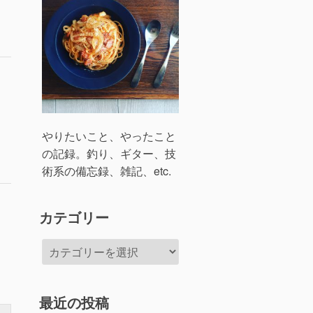
やりたいこと、やったこと
の記録。釣り、ギター、技
術系の備忘録、雑記、etc.
カテゴリー
カ
テ
ゴ
リ
最近の投稿
ー