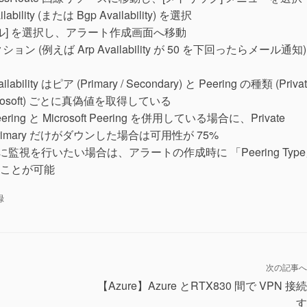
bility (または Bgp Availability) を選択
ル] を選択し、アラート作成画面へ移動
 (例えば Arp Availability が 50 を下回ったらメール通知)
ilability はピア (Primary / Secondary) と Peering の種類 (Priva
/ Microsoft) ごとに真偽値を取得している
 Peering と Microsoft Peering を併用している場合に、Private
の Primary だけがダウンした場合は可用性が 75%
 ごとに監視を行いたい場合は、アラートの作成時に 「Peering Typ
ことが可能
録
次の記事へ
【Azure】Azure とRTX830 間で VPN 接
す