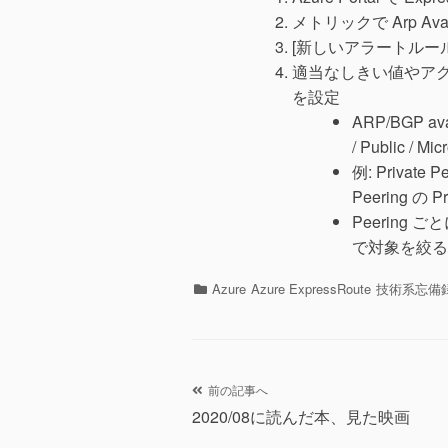
メトリックで Arp Availa
[新しいアラートルー
適当なしきい値やアクション
を設定
ARP/BGP ava
/ Public 
例: Private
Peering 
Peering
で対象を絞る
カ
Azure
Azure ExpressRoute
技術系忘備
テ
ゴ
リ
ー
投
前の記事へ
2020/08に読んだ本、見た映画
稿