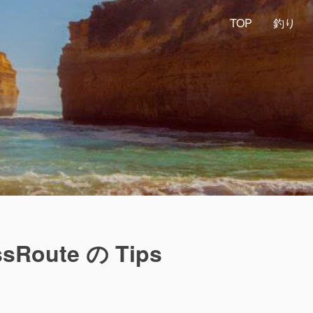
TOP
釣り
sRoute の Tips