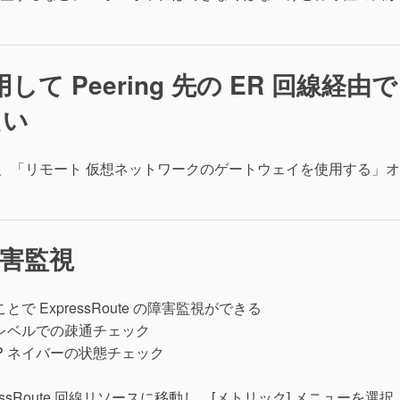
を使用して Peering 先の ER 回線経由で
たい
成するとき、「リモート 仮想ネットワークのゲートウェイを使用する」
の障害監視
 ExpressRoute の障害監視ができる
y : L2 レベルでの疎通チェック
y : BGP ネイバーの状態チェック
 ExpressRoute 回線リソースに移動し、[メトリック] メニューを選択