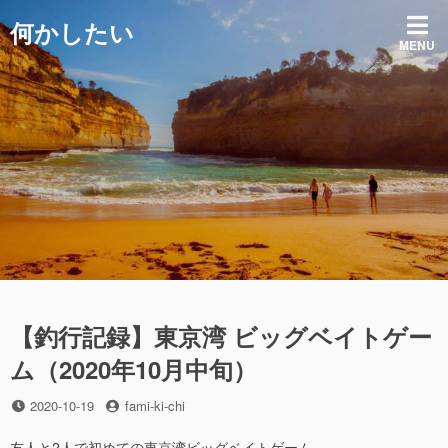
コ
何かしたい
ン
MENU
テ
ン
ツ
へ
ス
キ
ッ
プ
【釣行記録】東京湾 ビッグベイトゲー
ム（2020年10月中旬）
投
投
2020-10-19
fami-ki-chi
稿
稿
日
者
友人と2人で初めての東京湾ビッグベイトゲーム。