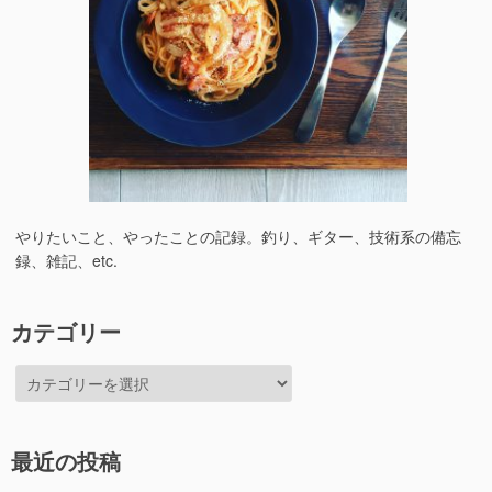
やりたいこと、やったことの記録。釣り、ギター、技術系の備忘
録、雑記、etc.
カテゴリー
カ
テ
ゴ
リ
最近の投稿
ー