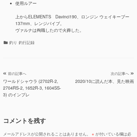
使用ルアー
上からELEMENTS Davinci190、ロンジン ウェイキーブー
137mm、レンジバイブ。
ヴァルナは殉職したので火葬した。
カ
釣り
釣行記録
テ
ゴ
リ
ー
投
前の記事へ
次の記事へ
ワールドシャウラ (2702R-2,
2020/10に読んだ本、見た映画
稿
2704RS-2, 1652R-3, 1604SS-
ナ
3) のインプレ
ビ
ゲ
ー
コメントを残す
シ
ョ
メールアドレスが公開されることはありません。
※
が付いている欄は必