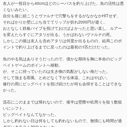
友人が一投目から40cmほどのシーバスを釣り上げた。魚の活性は悪
くないみたい。
自分も後に続こうとヴァルナで穴撃ちをするがなかなかHITせず、
そればかりか壁にぶち当ててリップが折れ2000円が逝く。
おとなしく鉄板バイブを投げておけばよかったと思い直し、ルアー
を変えたらすぐにアタリが出る。うかばれないヴァルナの死。
しかしこの後は友人も含めアタリは何度か出るものの、結局このポ
イントで釣り上げるまでに至ったのは最初の1匹だけだった。
魚のやる気はありそうだったので、僅かな期待を胸に本命のビッグ
ベイトゲームのポイントへ移動。
が、そこに待っていたのは生き物の気配がしない海だった。
そして強まる雨風、とめどなく下がる体温、これはやばい。
修行の用にビッグベイトを投げ続けたが何も会得することはできな
かった。
流石にこのままでは帰れないので、後半は壁際や杭周りを狙う数狙
いにシフト。
ビッグベイトなんてなかった。
しかし釣れない日は何をしても釣れないもので、無情にも時間が過
ぎていきラスト30分となった。