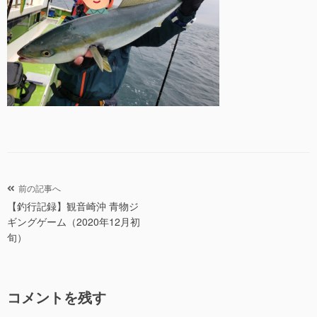
投
前の記事へ
【釣行記録】観音崎沖 青物ジ
稿
ギングゲーム（2020年12月初
ナ
旬）
ビ
ゲ
ー
コメントを残す
シ