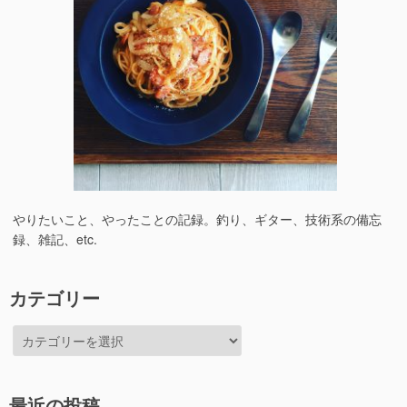
やりたいこと、やったことの記録。釣り、ギター、技術系の備忘
録、雑記、etc.
カテゴリー
カ
テ
ゴ
リ
最近の投稿
ー