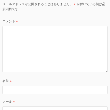
ョ
メールアドレスが公開されることはありません。
※
が付いている欄は必
須項目です
ン
コメント
※
名前
※
メール
※