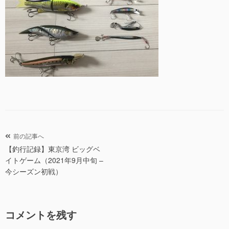
投
前の記事へ
【釣行記録】東京湾 ビッグベ
稿
イトゲーム（2021年9月中旬 –
ナ
今シーズン初戦）
ビ
ゲ
ー
コメントを残す
シ