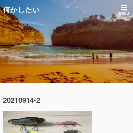
コ
何かしたい
ン
MENU
テ
ン
ツ
へ
ス
キ
ッ
プ
20210914-2