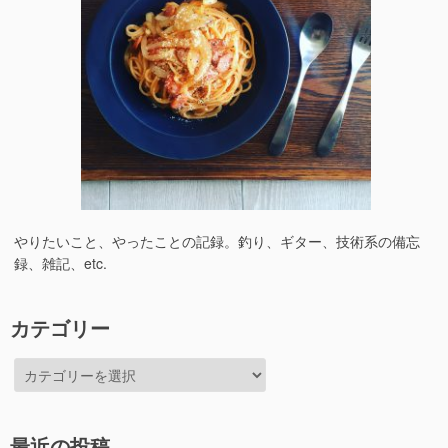
やりたいこと、やったことの記録。釣り、ギター、技術系の備忘
録、雑記、etc.
カテゴリー
カ
テ
ゴ
リ
最近の投稿
ー