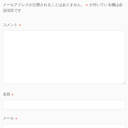
ョ
メールアドレスが公開されることはありません。
※
が付いている欄は必
須項目です
ン
コメント
※
名前
※
メール
※