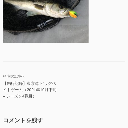
投
前の記事へ
【釣行記録】東京湾 ビッグベ
稿
イトゲーム（2021年10月下旬
ナ
– シーズン4戦目）
ビ
ゲ
ー
コメントを残す
シ