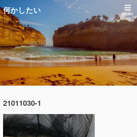
コ
何かしたい
ン
MENU
テ
ン
ツ
へ
ス
キ
ッ
プ
21011030-1