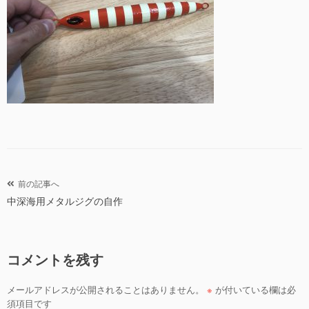
投
前の記事へ
中深海用メタルジグの自作
稿
ナ
ビ
コメントを残す
ゲ
ー
メールアドレスが公開されることはありません。
※
が付いている欄は必
シ
須項目です