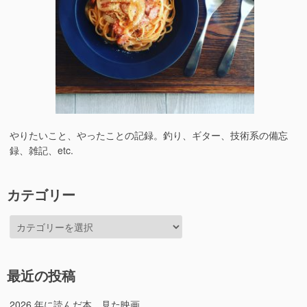
やりたいこと、やったことの記録。釣り、ギター、技術系の備忘
録、雑記、etc.
カテゴリー
カ
テ
ゴ
リ
最近の投稿
ー
2026 年に読んだ本、見た映画