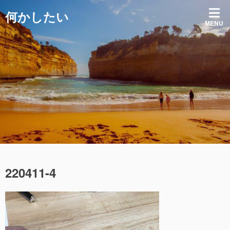
コ
何かしたい
ン
MENU
テ
ン
ツ
へ
ス
キ
ッ
プ
220411-4