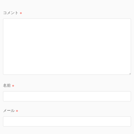
ョ
ン
コメント
※
名前
※
メール
※