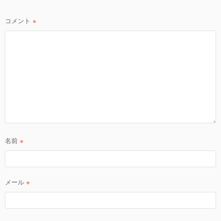
ョ
ン
コメント
※
名前
※
メール
※