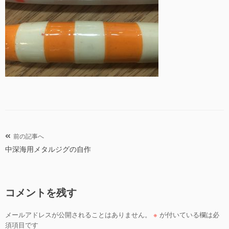
投
前の記事へ
中深海用メタルジグの自作
稿
ナ
ビ
コメントを残す
ゲ
ー
メールアドレスが公開されることはありません。
※
が付いている欄は必
シ
須項目です