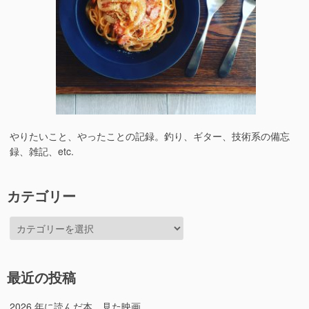
やりたいこと、やったことの記録。釣り、ギター、技術系の備忘
録、雑記、etc.
カテゴリー
カ
テ
ゴ
リ
最近の投稿
ー
2026 年に読んだ本、見た映画