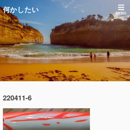
コ
何かしたい
ン
MENU
テ
ン
ツ
へ
ス
キ
ッ
プ
220411-6