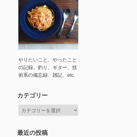
やりたいこと、やったこと
の記録。釣り、ギター、技
術系の備忘録、雑記、etc.
カテゴリー
カ
テ
ゴ
リ
最近の投稿
ー