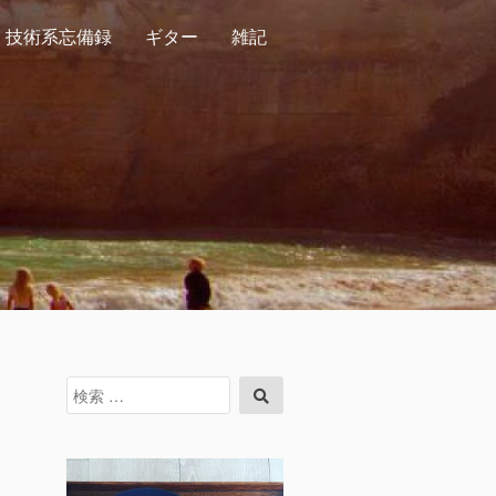
技術系忘備録
ギター
雑記
検
検
索
索
対
象: