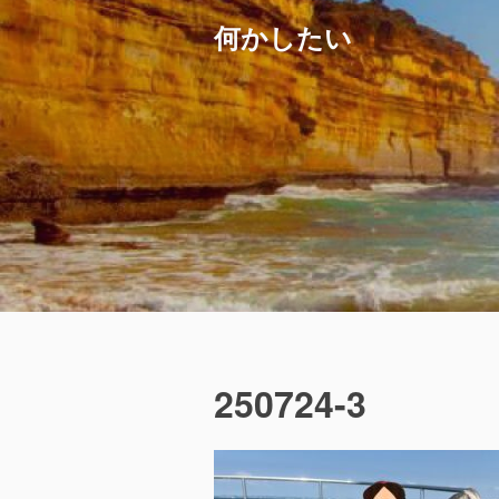
コ
何かしたい
ン
テ
ン
ツ
へ
ス
キ
ッ
プ
250724-3