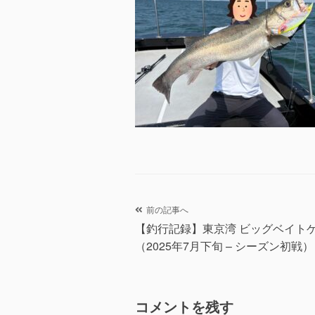
投
前の記事へ
【釣行記録】東京湾 ビッグベイト
稿
（2025年7月下旬 – シーズン初戦）
ナ
ビ
コメントを残す