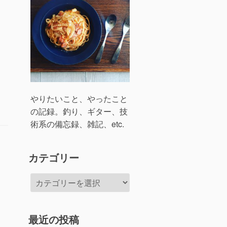
やりたいこと、やったこと
の記録。釣り、ギター、技
術系の備忘録、雑記、etc.
カテゴリー
カ
テ
ゴ
リ
最近の投稿
ー