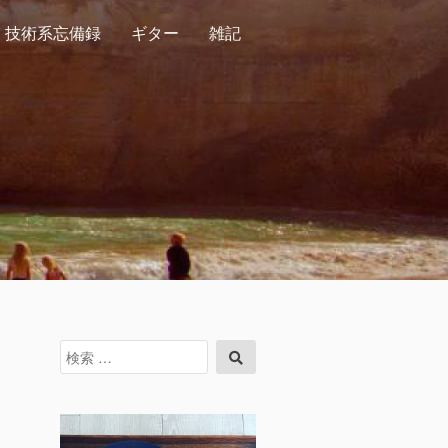
技術系忘備録
ギター
雑記
検
検
索
索
対
象: