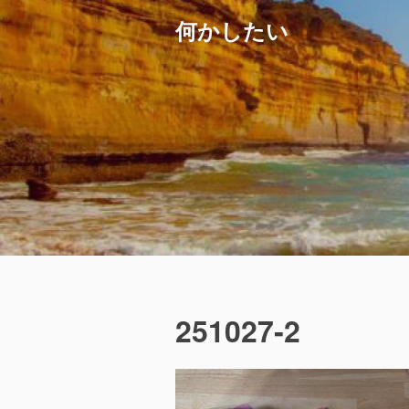
コ
何かしたい
ン
テ
ン
ツ
へ
ス
キ
ッ
プ
251027‐2