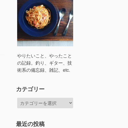
やりたいこと、やったこと
の記録。釣り、ギター、技
術系の備忘録、雑記、etc.
カテゴリー
カ
テ
ゴ
リ
最近の投稿
ー