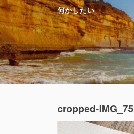
コ
何かしたい
ン
テ
ン
ツ
へ
ス
キ
ッ
プ
cropped-IMG_75