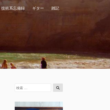
技術系忘備録
ギター
雑記
検
検
索
索
対
象: