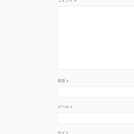
コメント
※
シ
ョ
ン
名前
※
メール
※
サイト