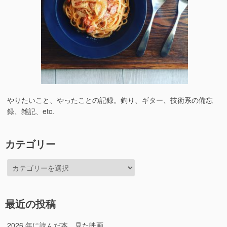
やりたいこと、やったことの記録。釣り、ギター、技術系の備忘
録、雑記、etc.
カテゴリー
カ
テ
ゴ
リ
最近の投稿
ー
2026 年に読んだ本、見た映画