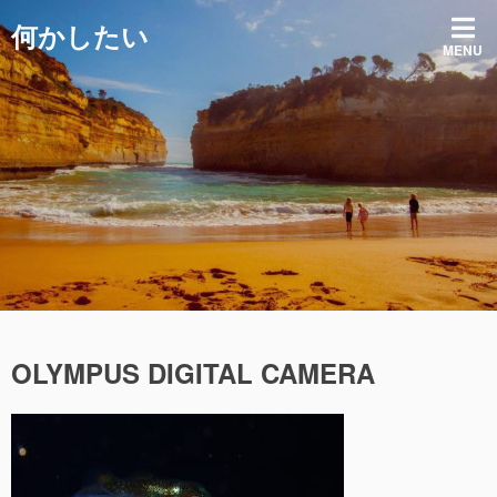
コ
何かしたい
ン
MENU
テ
ン
ツ
へ
ス
キ
ッ
プ
OLYMPUS DIGITAL CAMERA