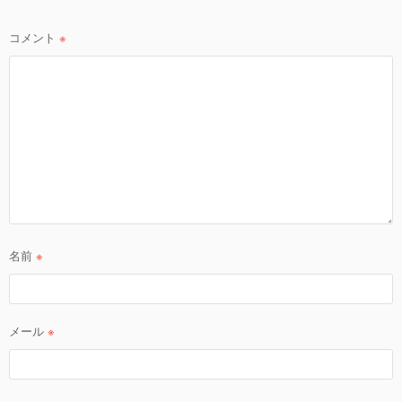
ョ
ン
コメント
※
名前
※
メール
※