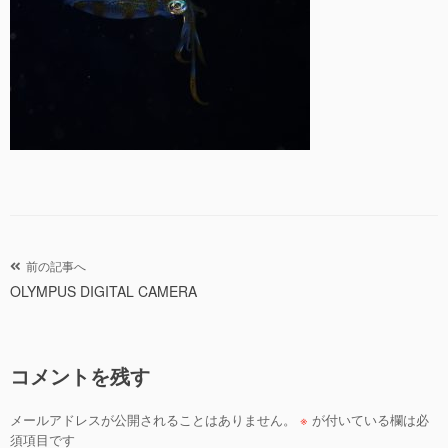
投
前の記事へ
OLYMPUS DIGITAL CAMERA
稿
ナ
ビ
コメントを残す
ゲ
ー
メールアドレスが公開されることはありません。
※
が付いている欄は必
シ
須項目です