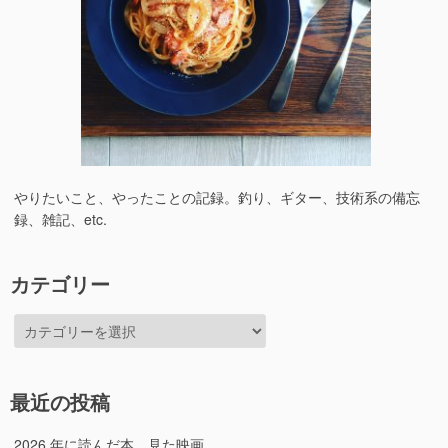
やりたいこと、やったことの記録。釣り、ギター、技術系の備忘
録、雑記、etc.
カテゴリー
カ
テ
ゴ
リ
最近の投稿
ー
2026 年に読んだ本、見た映画