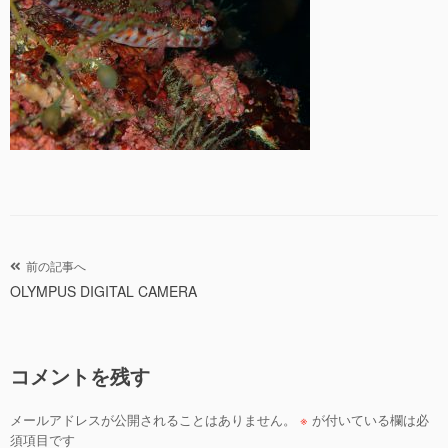
投
前の記事へ
OLYMPUS DIGITAL CAMERA
稿
ナ
ビ
コメントを残す
ゲ
ー
メールアドレスが公開されることはありません。
※
が付いている欄は必
シ
須項目です