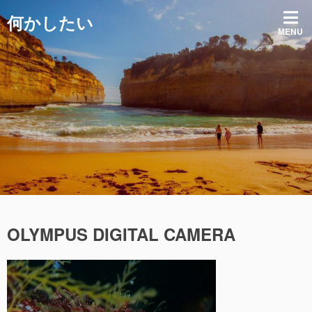
コ
何かしたい
ン
MENU
テ
ン
ツ
へ
ス
キ
ッ
プ
OLYMPUS DIGITAL CAMERA