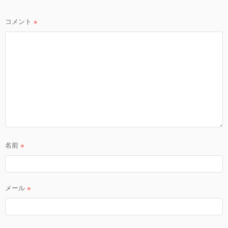
ョ
ン
コメント
※
名前
※
メール
※