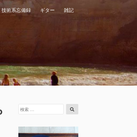
技術系忘備録
ギター
雑記
o
検
検
索
索
対
象: