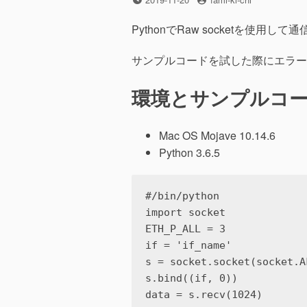
稿
稿
日
者
PythonでRaw socketを使用し
サンプルコードを試した際にエラー
環境とサンプルコ
Mac OS Mojave 10.14.6
Python 3.6.5
#/bin/python

import socket

ETH_P_ALL = 3

if = 'if_name'

s = socket.socket(socket.A
s.bind((if, 0))

data = s.recv(1024)
