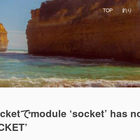
TOP
釣り
ketでmodule ‘socket’ has n
ACKET’