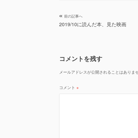
リ
ー
投
前の記事へ
2019/10に読んだ本、見た映画
稿
ナ
ビ
コメントを残す
ゲ
メールアドレスが公開されることはありま
ー
シ
コメント
※
ョ
ン