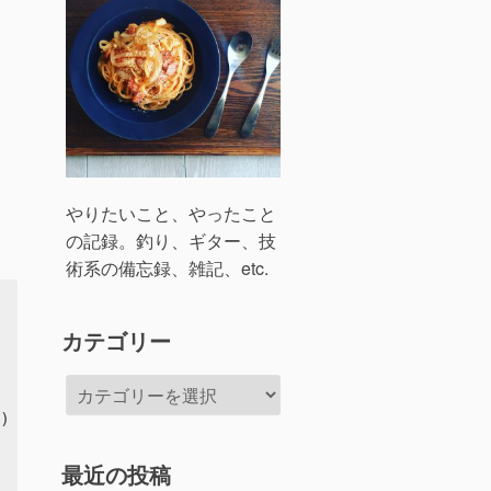
やりたいこと、やったこと
の記録。釣り、ギター、技
術系の備忘録、雑記、etc.
カテゴリー
カ
テ
)

ゴ
リ
最近の投稿
ー