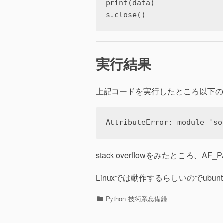
print(data)

s.close()
実行結果
上記コードを実行したところ以下の
AttributeError: module 'so
stack overflowをみたところ、A
Linuxでは動作するらしいのでubu
カ
Python
技術系忘備録
テ
ゴ