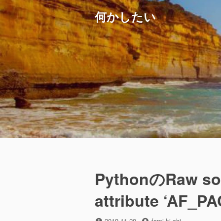
コ
何かしたい
ン
テ
ン
ツ
へ
ス
キ
ッ
プ
PythonのRaw soc
attribute ‘AF_P
投
投
2019-11-20
fami-ki-chi