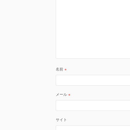
シ
ョ
ン
名前
※
メール
※
サイト