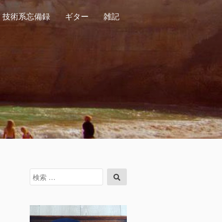
技術系忘備録
ギター
雑記
検
検
索
索
対
象: