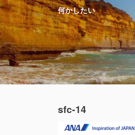
コ
何かしたい
ン
テ
ン
ツ
へ
ス
キ
ッ
プ
sfc-14