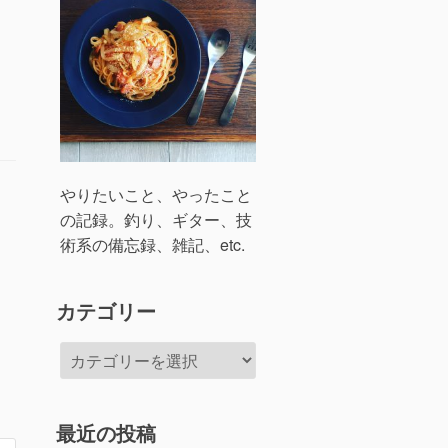
やりたいこと、やったこと
の記録。釣り、ギター、技
術系の備忘録、雑記、etc.
カテゴリー
カ
テ
ゴ
リ
最近の投稿
ー