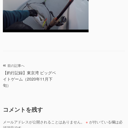
投
前の記事へ
【釣行記録】東京湾 ビッグベ
稿
イトゲーム（2020年11月下
ナ
旬）
ビ
ゲ
ー
コメントを残す
シ
ョ
メールアドレスが公開されることはありません。
※
が付いている欄は必
須項目です