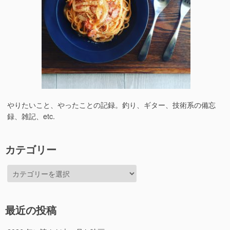
やりたいこと、やったことの記録。釣り、ギター、技術系の備忘
録、雑記、etc.
カテゴリー
カ
テ
ゴ
リ
最近の投稿
ー