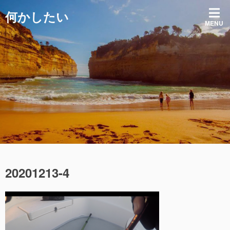
コ
何かしたい
ン
MENU
テ
ン
ツ
へ
ス
キ
ッ
プ
20201213-4