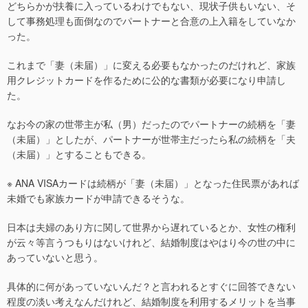
どちらかが扶養に入っているわけでもない、現状子供もいない、そ
して事務処理も面倒なのでパートナーと合意の上入籍をしていなか
った。
これまで「妻（未届）」に変える必要もなかったのだけれど、家族
用クレジットカードを作るために公的な書類が必要になり申請し
た。
なお今の家の世帯主が私（男）だったのでパートナーの続柄を「妻
（未届）」としたが、パートナーが世帯主だったら私の続柄を「夫
（未届）」とすることもできる。
※ ANA VISAカードは続柄が「妻（未届）」となった住民票があれば
未婚でも家族カードが申請できるそうな。
日本は夫婦のあり方に関して世界から遅れているとか、女性の権利
が云々等言うつもりはないけれど、結婚制度はやはり今の世の中に
あっていないと思う。
具体的に何があっていないんだ？と言われるとすぐに回答できない
程度の淡い考えなんだけれど、結婚制度を利用するメリットを当事