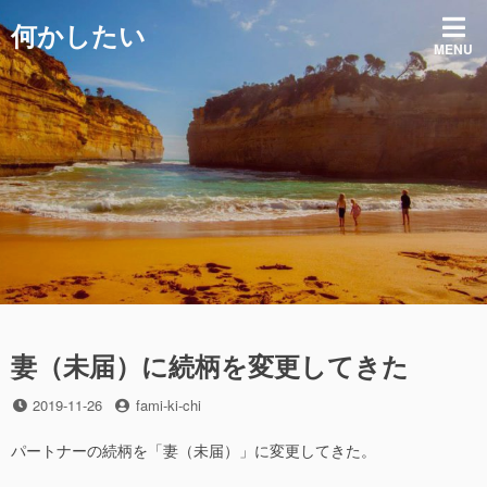
コ
何かしたい
ン
MENU
テ
ン
ツ
へ
ス
キ
ッ
プ
妻（未届）に続柄を変更してきた
投
投
2019-11-26
fami-ki-chi
稿
稿
日
者
パートナーの続柄を「妻（未届）」に変更してきた。