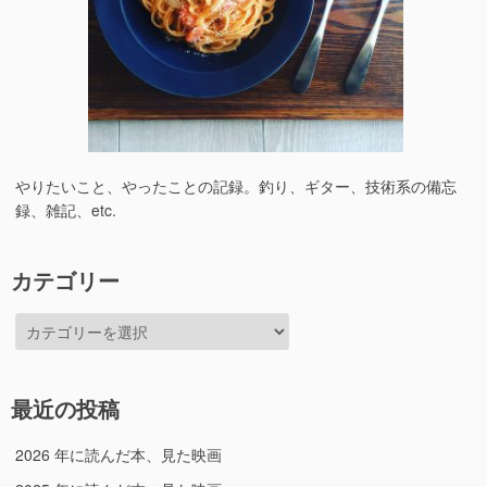
やりたいこと、やったことの記録。釣り、ギター、技術系の備忘
録、雑記、etc.
カテゴリー
カ
テ
ゴ
リ
最近の投稿
ー
2026 年に読んだ本、見た映画