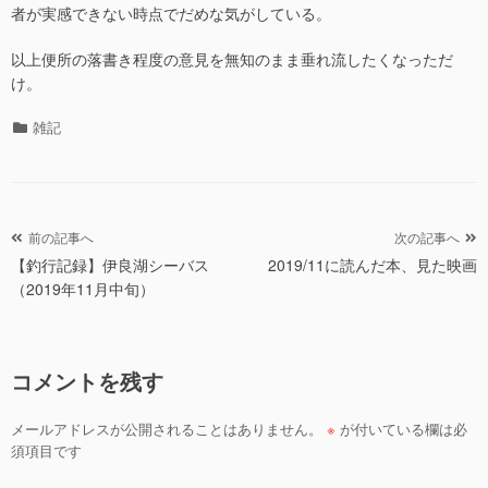
者が実感できない時点でだめな気がしている。
以上便所の落書き程度の意見を無知のまま垂れ流したくなっただ
け。
カ
雑記
テ
ゴ
リ
ー
投
前の記事へ
次の記事へ
【釣行記録】伊良湖シーバス
2019/11に読んだ本、見た映画
稿
（2019年11月中旬）
ナ
ビ
ゲ
コメントを残す
ー
シ
メールアドレスが公開されることはありません。
※
が付いている欄は必
ョ
須項目です
ン